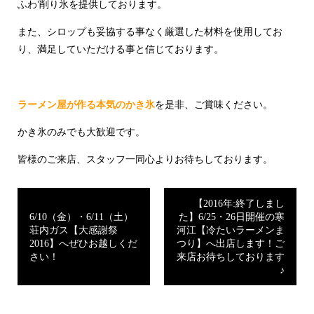
ふわ’削り氷を提供しております。
また、シロップも妥協する事なく厳選した材料を使用してお
り、満足していただける事と信じております。
ラーメン屋が作る本気のかき氷
を是非、ご賞味ください。
かき氷のみでも大歓迎です。
皆様のご来店、スタッフ一同心よりお待ちしております。
【2016年:終了しまし
6/10（金）・6/11（土）
た】6/25・26日開催の寒
荘内ガス【大感謝祭
河江【冷たいラーメンま
2016】へぜひお越しくだ
つり】へ出店します！ご
さい！
来店お待ちしております
♪