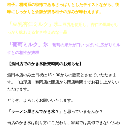
柚子。柑橘系の特徴であるさっぱりとしたテイストながら、後
味にしっかりと余韻が残る柚子の深みが味わえます。
「豆乳杏仁ミルク」氷
…豆乳を使用し、杏仁の風味がし
っかり味わえる甘さ控えめな一品
「葡萄ミルク」氷
…葡萄の果汁が口いっぱいに広がりミル
クとの相性が抜群
【酒田店でのかき氷販売時間のお知らせ】
酒田本店のみ土日祝は15：00からの販売とさせていただきま
す。（山形店・鶴岡店は開店から閉店時間までお召し上がりい
ただけます。
どうぞ、よろしくお願いいたします。
「ラーメン屋さんでかき氷？」
と思っていませんか？
当店のかき氷は削り方にこだわり、家庭では真似できない’ふわ