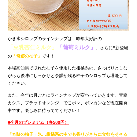
かき氷シロップのラインナップは、昨年大好評の
「
豆乳杏仁ミルク」
「葡萄ミルク」
、さらに!!新登場
の
「奇跡の柚子」
です！
本場高知県で取れた柚子を使用した柑橘系の、さっぱりとしな
がらも後味にしっかりと余韻が残る柚子のシロップも堪能して
ください。
また、今年は月ごとにラインナップが変わっていきます。青森
カシス、ブラッドオレンジ、でこポン、ポンカンなど現在開発
中です。楽しみに待っててください！
■今月のプレミアム（各500円）
「奇跡の柚子」氷…柑橘系の中でも香りがさらに食欲をそそる