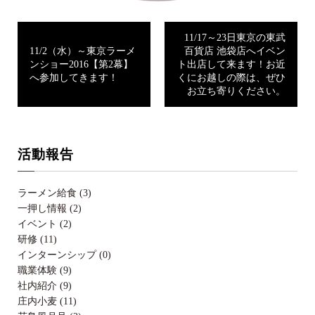
11/17～23日東京の東武
11/2（水）～東京ラーメ
百貨店 池袋店へイベン
ンショー2016【第2幕】
ト出店して来ます！お近
へ参加してきます！
くにお越しの際は、ぜひ
お立ち寄りください。
活動報告
ラーメン給食 (3)
一押し情報 (2)
イベント (2)
研修 (11)
インターンシップ (0)
職業体験 (9)
社内紹介 (9)
庄内小麦 (11)