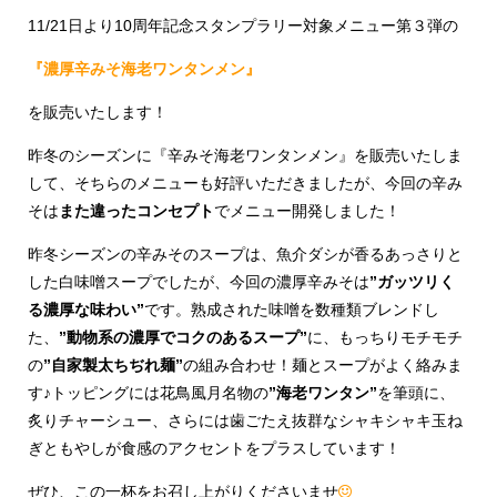
11/21日より10周年記念スタンプラリー対象メニュー第３弾の
『濃厚辛みそ海老ワンタンメン』
を販売いたします！
昨冬のシーズンに『辛みそ海老ワンタンメン』を販売いたしま
して、そちらのメニューも好評いただきましたが、今回の辛み
そは
また違ったコンセプト
でメニュー開発しました！
昨冬シーズンの辛みそのスープは、魚介ダシが香るあっさりと
した白味噌スープでしたが、今回の濃厚辛みそは
”ガッツリく
る濃厚な味わい”
です。熟成された味噌を数種類ブレンドし
た、
”動物系の濃厚でコクのあるスープ”
に、もっちりモチモチ
の
”自家製太ちぢれ麺”
の組み合わせ！麺とスープがよく絡みま
す♪トッピングには花鳥風月名物の
”海老ワンタン”
を筆頭に、
炙りチャーシュー、さらには歯ごたえ抜群なシャキシャキ玉ね
ぎともやしが食感のアクセントをプラスしています！
ぜひ、この一杯をお召し上がりくださいませ