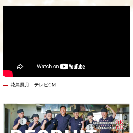
花鳥風月 テレビCM