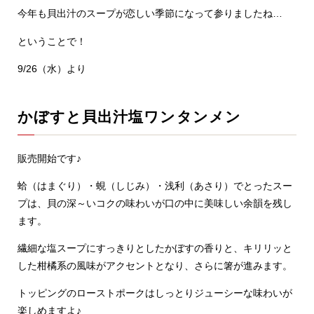
今年も貝出汁のスープが恋しい季節になって参りましたね…
ということで！
9/26（水）より
かぼすと貝出汁塩ワンタンメン
販売開始です♪
蛤（はまぐり）・蜆（しじみ）・浅利（あさり）でとったスー
プは、貝の深～いコクの味わいが口の中に美味しい余韻を残し
ます。
繊細な塩スープにすっきりとしたかぼすの香りと、キリリッと
した柑橘系の風味がアクセントとなり、さらに箸が進みます。
トッピングのローストポークはしっとりジューシーな味わいが
楽しめますよ♪