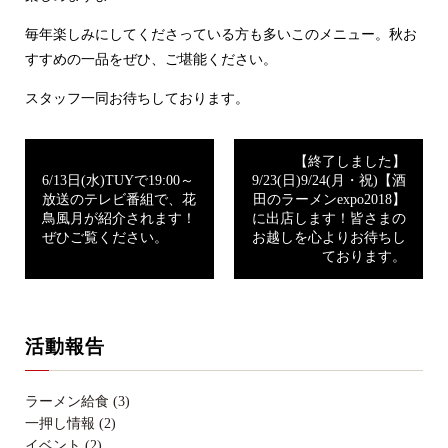
毎年楽しみにしてくださっている方も多いこのメニュー。秋お
すすめの一品をぜひ、ご堪能ください。
スタッフ一同お待ちしております。
【終了しました】
6/13日(水)TUYで19:00～
9/23(日)9/24(月・祝)【酒
放送のテレビ番組で、花
田のラーメンexpo2018】
鳥風月が紹介されます！
に出店します！皆さまの
ぜひご覧ください。
お越しを心よりお待ちし
ております。
活動報告
ラーメン給食 (3)
一押し情報 (2)
イベント (2)