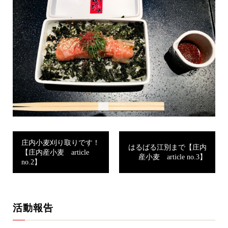
庄内小麦刈り取りです！
はるばる江別まで【庄内
【庄内産小麦 article
産小麦 article no.3】
no.2】
活動報告