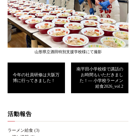
山形県立酒田特別支援学校様にて撮影
南平田小学校様で講話の
今年の社員研修は大阪万
お時間もいただきまし
博に行ってきました！
た！— 小学校ラーメン
給食2026_vol.2
活動報告
ラーメン給食 (3)