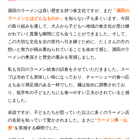
酒田のラーメンは長い歴史を持つ食文化ですが、まだ
「酒田の
ラーメンとはどんなものか」
を知らない子も多くいます。今回
の取り組みを通して、大人から子どもへ地域の食文化が受け継
がれていく貴重な瞬間に立ち会うことができました。そして、
この大切な文化を次の世代へ引き継ぐために、たくさんの方の
想いと努力が積み重ねられていることを改めて感じ、酒田のラ
ーメンの奥深さと歴史の重みを実感しました。
私も当日のラーメン給食の試食をさせていただきました。スー
プは冷めても美味しい味になっており、チャーシューの食べ応
えもあり満足感のある一杯でした。麺は短めに調整されてお
り、低学年の子どもたちにも食べやすい工夫がされていると感
じました。
余談ですが、子どもたちが思っていた以上に多くのラーメン店
の名前を知っていて驚かされました。まさに
“ラーメン県・山
形”
を実感する瞬間でした。